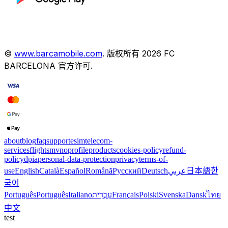
©
www.barcamobile.com
.
版权所有
2026
FC
BARCELONA
官方许可
.
about
blog
faq
support
esim
telecom-
services
flights
mvno
profile
products
cookies-policy
refund-
policy
dpia
personal-data-protection
privacy
terms-of-
use
English
Català
Español
Română
Русский
Deutsch
عربي
日本語
한
국어
Português
Português
Italiano
עִבְרִית
Français
Polski
Svenska
Dansk
ไทย
中文
test