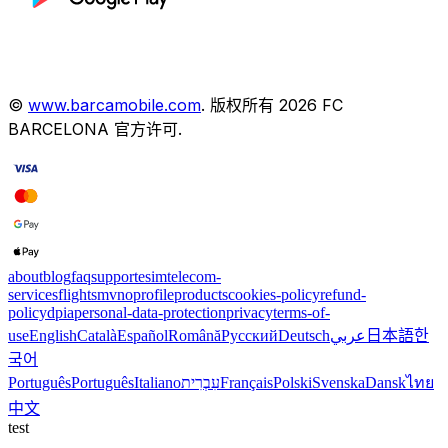
©
www.barcamobile.com
.
版权所有
2026
FC
BARCELONA
官方许可
.
about
blog
faq
support
esim
telecom-
services
flights
mvno
profile
products
cookies-policy
refund-
policy
dpia
personal-data-protection
privacy
terms-of-
use
English
Català
Español
Română
Русский
Deutsch
عربي
日本語
한
국어
Português
Português
Italiano
עִבְרִית
Français
Polski
Svenska
Dansk
ไทย
中文
test