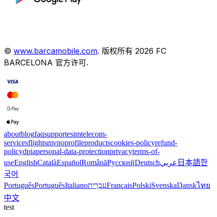
©
www.barcamobile.com
.
版权所有
2026
FC
BARCELONA
官方许可
.
about
blog
faq
support
esim
telecom-
services
flights
mvno
profile
products
cookies-policy
refund-
policy
dpia
personal-data-protection
privacy
terms-of-
use
English
Català
Español
Română
Русский
Deutsch
عربي
日本語
한
국어
Português
Português
Italiano
עִבְרִית
Français
Polski
Svenska
Dansk
ไทย
中文
test