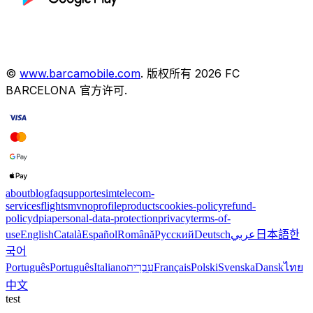
©
www.barcamobile.com
.
版权所有
2026
FC
BARCELONA
官方许可
.
about
blog
faq
support
esim
telecom-
services
flights
mvno
profile
products
cookies-policy
refund-
policy
dpia
personal-data-protection
privacy
terms-of-
use
English
Català
Español
Română
Русский
Deutsch
عربي
日本語
한
국어
Português
Português
Italiano
עִבְרִית
Français
Polski
Svenska
Dansk
ไทย
中文
test