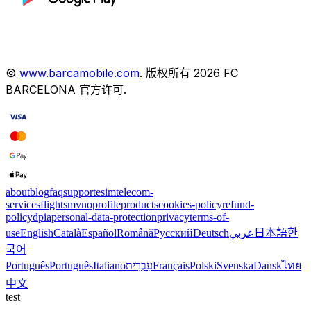
©
www.barcamobile.com
.
版权所有
2026
FC
BARCELONA
官方许可
.
about
blog
faq
support
esim
telecom-
services
flights
mvno
profile
products
cookies-policy
refund-
policy
dpia
personal-data-protection
privacy
terms-of-
use
English
Català
Español
Română
Русский
Deutsch
عربي
日本語
한
국어
Português
Português
Italiano
עִבְרִית
Français
Polski
Svenska
Dansk
ไทย
中文
test