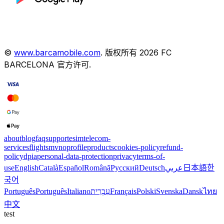
©
www.barcamobile.com
.
版权所有
2026
FC
BARCELONA
官方许可
.
about
blog
faq
support
esim
telecom-
services
flights
mvno
profile
products
cookies-policy
refund-
policy
dpia
personal-data-protection
privacy
terms-of-
use
English
Català
Español
Română
Русский
Deutsch
عربي
日本語
한
국어
Português
Português
Italiano
עִבְרִית
Français
Polski
Svenska
Dansk
ไทย
中文
test