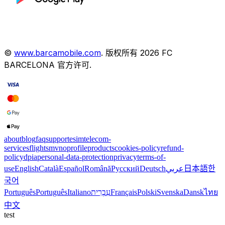
©
www.barcamobile.com
.
版权所有
2026
FC
BARCELONA
官方许可
.
about
blog
faq
support
esim
telecom-
services
flights
mvno
profile
products
cookies-policy
refund-
policy
dpia
personal-data-protection
privacy
terms-of-
use
English
Català
Español
Română
Русский
Deutsch
عربي
日本語
한
국어
Português
Português
Italiano
עִבְרִית
Français
Polski
Svenska
Dansk
ไทย
中文
test