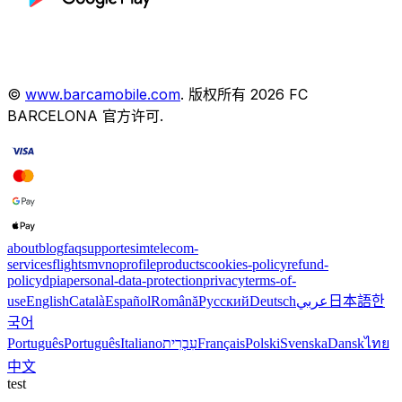
©
www.barcamobile.com
.
版权所有
2026
FC
BARCELONA
官方许可
.
about
blog
faq
support
esim
telecom-
services
flights
mvno
profile
products
cookies-policy
refund-
policy
dpia
personal-data-protection
privacy
terms-of-
use
English
Català
Español
Română
Русский
Deutsch
عربي
日本語
한
국어
Português
Português
Italiano
עִבְרִית
Français
Polski
Svenska
Dansk
ไทย
中文
test