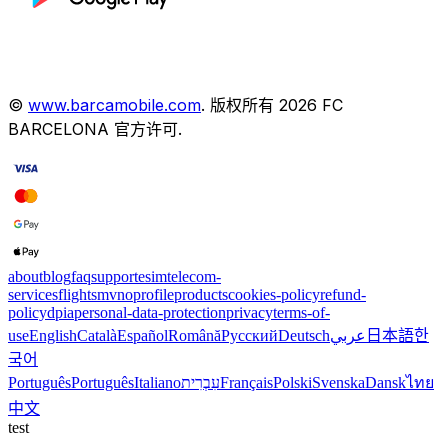
©
www.barcamobile.com
.
版权所有
2026
FC
BARCELONA
官方许可
.
about
blog
faq
support
esim
telecom-
services
flights
mvno
profile
products
cookies-policy
refund-
policy
dpia
personal-data-protection
privacy
terms-of-
use
English
Català
Español
Română
Русский
Deutsch
عربي
日本語
한
국어
Português
Português
Italiano
עִבְרִית
Français
Polski
Svenska
Dansk
ไทย
中文
test