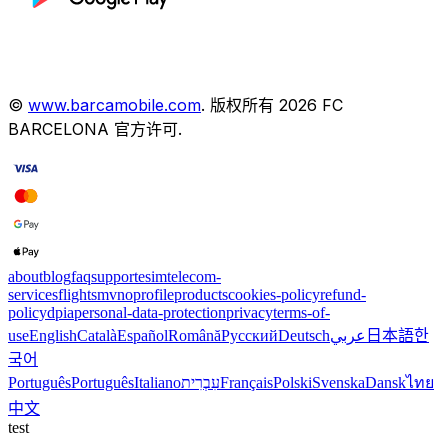
©
www.barcamobile.com
.
版权所有
2026
FC
BARCELONA
官方许可
.
about
blog
faq
support
esim
telecom-
services
flights
mvno
profile
products
cookies-policy
refund-
policy
dpia
personal-data-protection
privacy
terms-of-
use
English
Català
Español
Română
Русский
Deutsch
عربي
日本語
한
국어
Português
Português
Italiano
עִבְרִית
Français
Polski
Svenska
Dansk
ไทย
中文
test