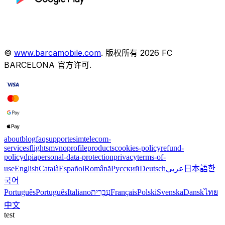
©
www.barcamobile.com
.
版权所有
2026
FC
BARCELONA
官方许可
.
about
blog
faq
support
esim
telecom-
services
flights
mvno
profile
products
cookies-policy
refund-
policy
dpia
personal-data-protection
privacy
terms-of-
use
English
Català
Español
Română
Русский
Deutsch
عربي
日本語
한
국어
Português
Português
Italiano
עִבְרִית
Français
Polski
Svenska
Dansk
ไทย
中文
test