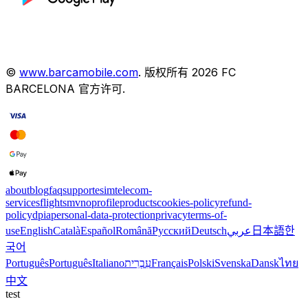
©
www.barcamobile.com
.
版权所有
2026
FC
BARCELONA
官方许可
.
about
blog
faq
support
esim
telecom-
services
flights
mvno
profile
products
cookies-policy
refund-
policy
dpia
personal-data-protection
privacy
terms-of-
use
English
Català
Español
Română
Русский
Deutsch
عربي
日本語
한
국어
Português
Português
Italiano
עִבְרִית
Français
Polski
Svenska
Dansk
ไทย
中文
test