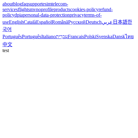
about
blog
faq
support
esim
telecom-
services
flights
mvno
profile
products
cookies-policy
refund-
policy
dpia
personal-data-protection
privacy
terms-of-
use
English
Català
Español
Română
Русский
Deutsch
عربي
日本語
한
국어
Português
Português
Italiano
עִבְרִית
Français
Polski
Svenska
Dansk
ไทย
中文
test