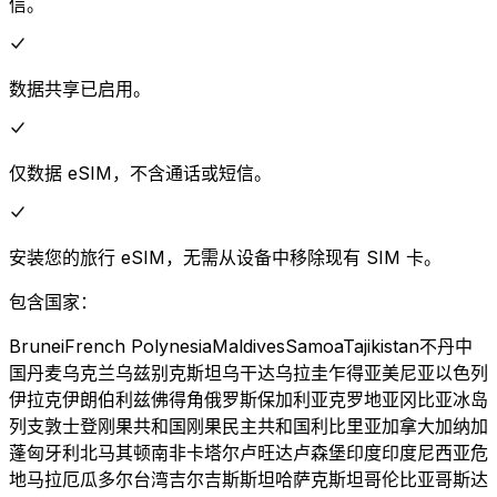
信。
数据共享已启用。
仅数据 eSIM，不含通话或短信。
安装您的旅行 eSIM，无需从设备中移除现有 SIM 卡。
包含国家：
Brunei
French Polynesia
Maldives
Samoa
Tajikistan
不丹
中
国
丹麦
乌克兰
乌兹别克斯坦
乌干达
乌拉圭
乍得
亚美尼亚
以色列
伊拉克
伊朗
伯利兹
佛得角
俄罗斯
保加利亚
克罗地亚
冈比亚
冰岛
列支敦士登
刚果共和国
刚果民主共和国
利比里亚
加拿大
加纳
加
蓬
匈牙利
北马其顿
南非
卡塔尔
卢旺达
卢森堡
印度
印度尼西亚
危
地马拉
厄瓜多尔
台湾
吉尔吉斯斯坦
哈萨克斯坦
哥伦比亚
哥斯达