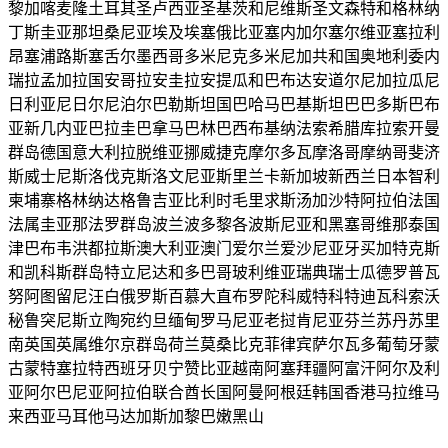
黎加
喀麦隆
土耳其
圣卢西亚
圣基茨和尼维斯
圣文森特和格林纳
丁斯
圭亚那
坦桑尼亚
埃及
埃塞俄比亚
塞内加尔
塞尔维亚
塞拉利
昂
塞浦路斯
塞舌尔
墨西哥
多米尼克
多米尼加共和国
奥地利
委内
瑞拉
孟加拉国
安哥拉
安圭拉
安提瓜和巴布达
安道尔
尼加拉瓜
尼
日利亚
尼日尔
尼泊尔
巴勒斯坦国
巴哈马
巴基斯坦
巴巴多斯
巴布
亚新几内亚
巴拉圭
巴拿马
巴林
巴西
布基纳法索
希腊
库拉索
开曼
群岛
德国
意大利
拉脱维亚
挪威
捷克
摩尔多瓦
摩洛哥
摩纳哥
斐济
斯威士尼
斯洛伐克
斯洛文尼亚
斯里兰卡
新加坡
新西兰
日本
智利
柬埔寨
格林纳达
格鲁吉亚
比利时
毛里求斯
汤加
沙特阿拉伯
法国
法属圭亚那
法罗群岛
波兰
波多黎各
波斯尼亚和黑塞哥维那
泰国
津巴布韦
洪都拉斯
澳大利亚
澳门
爱尔兰
爱沙尼亚
牙买加
特克斯
和凯科斯群岛
特立尼达和多巴哥
玻利维亚
瑞典
瑞士
瓜德罗普
瓦
努阿图
留尼汪
白俄罗斯
百慕大
直布罗陀
科威特
科特迪瓦
科索沃
秘鲁
突尼斯
立陶宛
约旦
缅甸
罗马尼亚
老挝
肯尼亚
芬兰
苏丹
苏里
南
英国
英属维尔京群岛
荷兰
莫桑比克
菲律宾
萨尔瓦多
葡萄牙
蒙
古
蒙特塞拉特
西班牙
贝宁
赞比亚
越南
阿塞拜疆
阿富汗
阿尔及利
亚
阿尔巴尼亚
阿拉伯联合酋长国
阿曼
阿根廷
韩国
香港
马拉维
马
来西亚
马耳他
马达加斯加
黎巴嫩
黑山