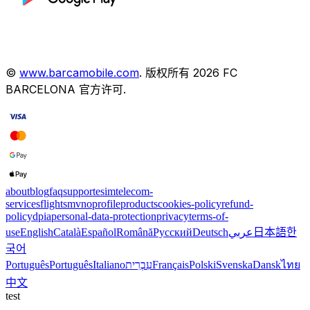
©
www.barcamobile.com
.
版权所有
2026
FC
BARCELONA
官方许可
.
about
blog
faq
support
esim
telecom-
services
flights
mvno
profile
products
cookies-policy
refund-
policy
dpia
personal-data-protection
privacy
terms-of-
use
English
Català
Español
Română
Русский
Deutsch
عربي
日本語
한
국어
Português
Português
Italiano
עִבְרִית
Français
Polski
Svenska
Dansk
ไทย
中文
test