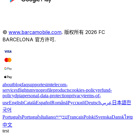
©
www.barcamobile.com
.
版权所有
2026
FC
BARCELONA
官方许可
.
about
blog
faq
support
esim
telecom-
services
flights
mvno
profile
products
cookies-policy
refund-
policy
dpia
personal-data-protection
privacy
terms-of-
use
English
Català
Español
Română
Русский
Deutsch
عربي
日本語
한
국어
Português
Português
Italiano
עִבְרִית
Français
Polski
Svenska
Dansk
ไทย
中文
test