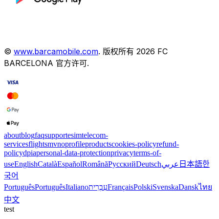
©
www.barcamobile.com
.
版权所有
2026
FC
BARCELONA
官方许可
.
about
blog
faq
support
esim
telecom-
services
flights
mvno
profile
products
cookies-policy
refund-
policy
dpia
personal-data-protection
privacy
terms-of-
use
English
Català
Español
Română
Русский
Deutsch
عربي
日本語
한
국어
Português
Português
Italiano
עִבְרִית
Français
Polski
Svenska
Dansk
ไทย
中文
test