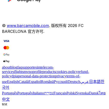
©
www.barcamobile.com
.
版权所有
2026
FC
BARCELONA
官方许可
.
about
blog
faq
support
esim
telecom-
services
flights
mvno
profile
products
cookies-policy
refund-
policy
dpia
personal-data-protection
privacy
terms-of-
use
English
Català
Español
Română
Русский
Deutsch
عربي
日本語
한
국어
Português
Português
Italiano
עִבְרִית
Français
Polski
Svenska
Dansk
ไทย
中文
test