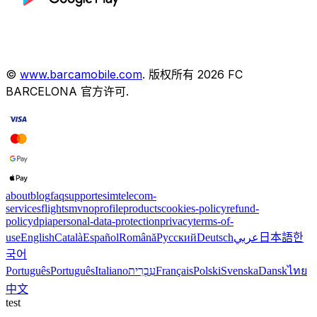
©
www.barcamobile.com
.
版权所有
2026
FC
BARCELONA
官方许可
.
about
blog
faq
support
esim
telecom-
services
flights
mvno
profile
products
cookies-policy
refund-
policy
dpia
personal-data-protection
privacy
terms-of-
use
English
Català
Español
Română
Русский
Deutsch
عربي
日本語
한
국어
Português
Português
Italiano
עִבְרִית
Français
Polski
Svenska
Dansk
ไทย
中文
test