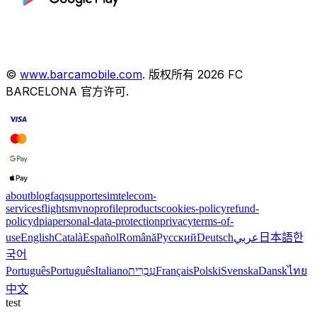
©
www.barcamobile.com
.
版权所有
2026
FC
BARCELONA
官方许可
.
about
blog
faq
support
esim
telecom-
services
flights
mvno
profile
products
cookies-policy
refund-
policy
dpia
personal-data-protection
privacy
terms-of-
use
English
Català
Español
Română
Русский
Deutsch
عربي
日本語
한
국어
Português
Português
Italiano
עִבְרִית
Français
Polski
Svenska
Dansk
ไทย
中文
test