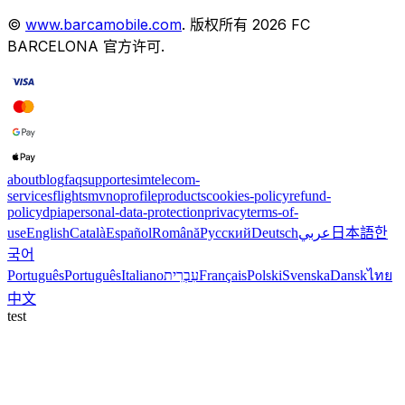
©
www.barcamobile.com
.
版权所有
2026
FC
BARCELONA
官方许可
.
about
blog
faq
support
esim
telecom-
services
flights
mvno
profile
products
cookies-policy
refund-
policy
dpia
personal-data-protection
privacy
terms-of-
use
English
Català
Español
Română
Русский
Deutsch
عربي
日本語
한
국어
Português
Português
Italiano
עִבְרִית
Français
Polski
Svenska
Dansk
ไทย
中文
test