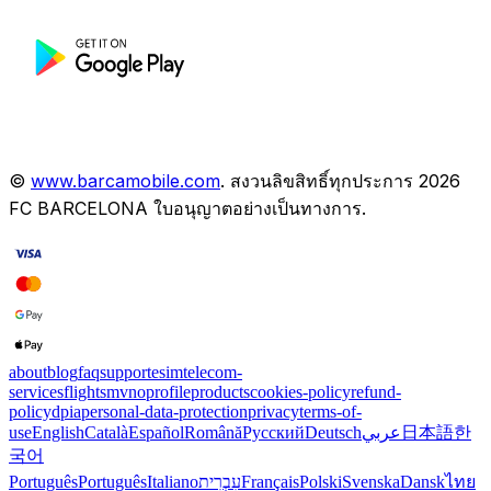
©
www.barcamobile.com
.
สงวนลิขสิทธิ์ทุกประการ
2026
FC BARCELONA
ใบอนุญาตอย่างเป็นทางการ
.
about
blog
faq
support
esim
telecom-
services
flights
mvno
profile
products
cookies-policy
refund-
policy
dpia
personal-data-protection
privacy
terms-of-
use
English
Català
Español
Română
Русский
Deutsch
عربي
日本語
한
국어
Português
Português
Italiano
עִבְרִית
Français
Polski
Svenska
Dansk
ไทย