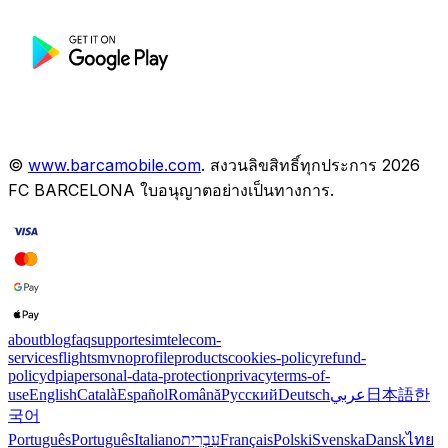
©
www.barcamobile.com
.
สงวนลิขสิทธิ์ทุกประการ
2026
FC BARCELONA
ใบอนุญาตอย่างเป็นทางการ
.
about
blog
faq
support
esim
telecom-
services
flights
mvno
profile
products
cookies-policy
refund-
policy
dpia
personal-data-protection
privacy
terms-of-
use
English
Català
Español
Română
Русский
Deutsch
عربي
日本語
한
국어
Português
Português
Italiano
עִבְרִית
Français
Polski
Svenska
Dansk
ไทย