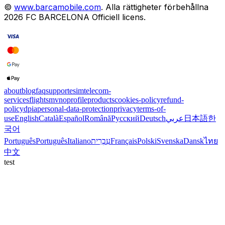
©
www.barcamobile.com
.
Alla rättigheter förbehållna
2026
FC BARCELONA
Officiell licens
.
about
blog
faq
support
esim
telecom-
services
flights
mvno
profile
products
cookies-policy
refund-
policy
dpia
personal-data-protection
privacy
terms-of-
use
English
Català
Español
Română
Русский
Deutsch
عربي
日本語
한
국어
Português
Português
Italiano
עִבְרִית
Français
Polski
Svenska
Dansk
ไทย
中文
test