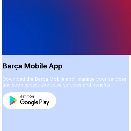
Barça Mobile App
Download the Barça Mobile app, manage your services,
and soon access exclusive services and benefits