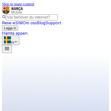
Skip to main content
Rese-eSIM
Om oss
Blog
Support
Logga in
Hämta appen
sv