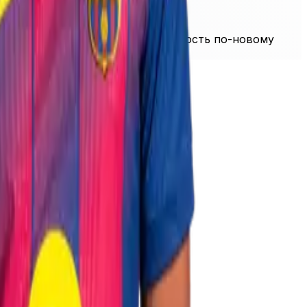
ологические инновации и способность по-новому
ми как MASORANGE.
аудиторий