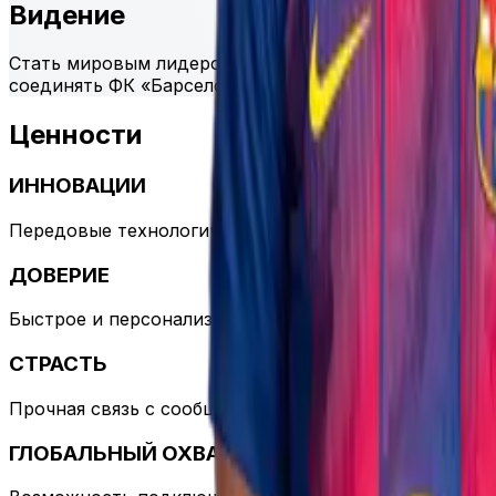
Видение
Стать мировым лидером в области услуг связи и ви
соединять ФК «Барселона» и его болельщиков по все
Ценности
ИННОВАЦИИ
Передовые технологические решения в сотрудничес
ДОВЕРИЕ
Быстрое и персонализированное обслуживание клиен
СТРАСТЬ
Прочная связь с сообществом ФК «Барселона» и его 
ГЛОБАЛЬНЫЙ ОХВАТ