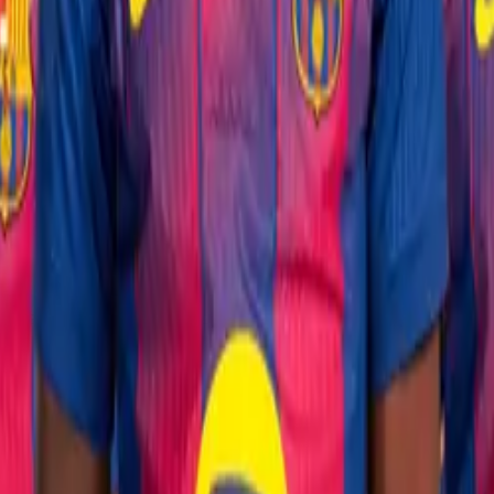
ртуальной мобильной связи, признанным за свои техн
му миру.
тве с ведущими технологическими компаниями, таки
тов, планы и тарифы для различных потребностей и 
глобальное влияние