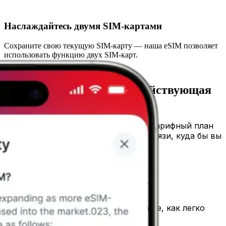
Наслаждайтесь двумя SIM-картами
Сохраните свою текущую SIM-карту — наша eSIM позволяет
использовать функцию двух SIM-карт.
Скоро в путешествие?
Вам нужна eSIM-карта, действующая
по всему миру.
Выберите направление, подберите тарифный план
под свои нужды и оставайтесь на связи, куда бы вы
ни отправились!
Посмотреть все направления
Как работает Barça eSIM?
Всего за несколько шагов вы увидите, как легко
получить свою Barça Mobile eSIM!