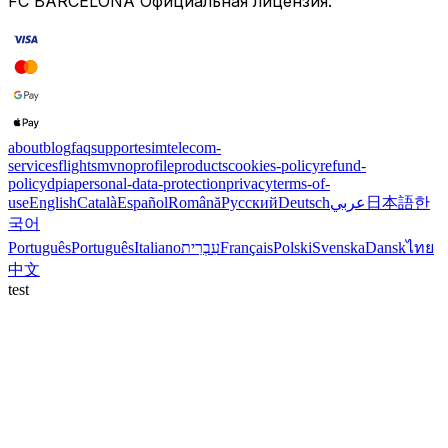
FC BARCELONA
Официальная лицензия
.
about
blog
faq
support
esim
telecom-
services
flights
mvno
profile
products
cookies-policy
refund-
policy
dpia
personal-data-protection
privacy
terms-of-
use
English
Català
Español
Română
Русский
Deutsch
عربي
日本語
한
국어
Português
Português
Italiano
עִבְרִית
Français
Polski
Svenska
Dansk
ไทย
中文
test