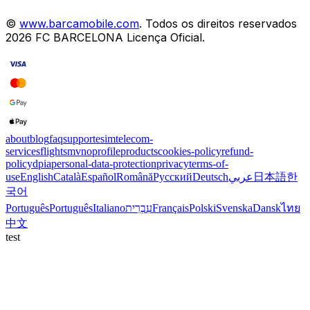
©
www.barcamobile.com
.
Todos os direitos reservados
2026
FC BARCELONA
Licença Oficial
.
about
blog
faq
support
esim
telecom-
services
flights
mvno
profile
products
cookies-policy
refund-
policy
dpia
personal-data-protection
privacy
terms-of-
use
English
Català
Español
Română
Русский
Deutsch
عربي
日本語
한
국어
Português
Português
Italiano
עִבְרִית
Français
Polski
Svenska
Dansk
ไทย
中文
test