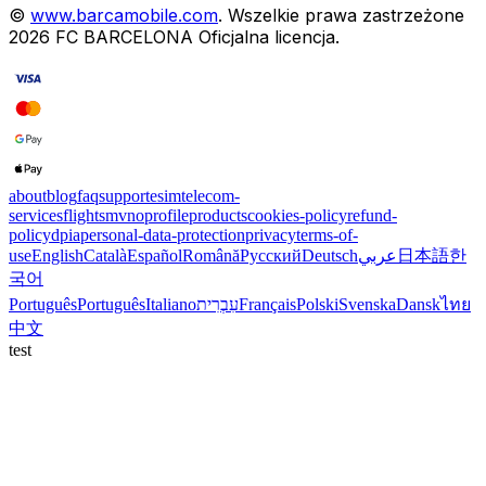
©
www.barcamobile.com
.
Wszelkie prawa zastrzeżone
2026
FC BARCELONA
Oficjalna licencja
.
about
blog
faq
support
esim
telecom-
services
flights
mvno
profile
products
cookies-policy
refund-
policy
dpia
personal-data-protection
privacy
terms-of-
use
English
Català
Español
Română
Русский
Deutsch
عربي
日本語
한
국어
Português
Português
Italiano
עִבְרִית
Français
Polski
Svenska
Dansk
ไทย
中文
test