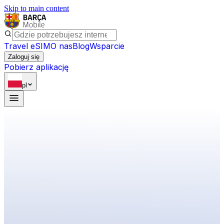
Skip to main content
Travel eSIM
O nas
Blog
Wsparcie
Zaloguj się
Pobierz aplikację
pl