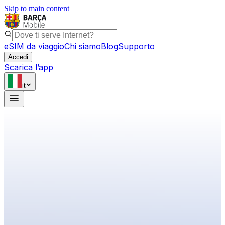
Skip to main content
eSIM da viaggio
Chi siamo
Blog
Supporto
Accedi
Scarica l’app
it