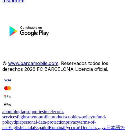
Instagram
©
www.barcamobile.com
.
Reservados todos los
derechos
2026
FC BARCELONA
Licencia oficial
.
about
blog
faq
support
esim
telecom-
services
flights
mvno
profile
products
cookies-policy
refund-
policy
dpia
personal-data-protection
privacy
terms-of-
use
English
Català
Español
Română
Русский
Deutsch
عربي
日本語
한