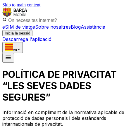
Skip to main content
eSIM de viatge
Sobre nosaltres
Blog
Assistència
Inicia la sessió
Descarrega l'aplicació
ca
POLÍTICA DE PRIVACITAT
“LES SEVES DADES
SEGURES”
Informació en compliment de la normativa aplicable de
protecció de dades personals i dels estàndards
internacionals de privacitat.