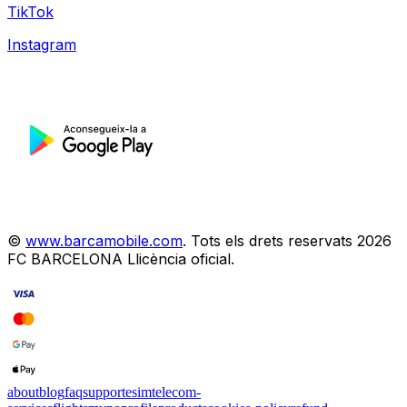
TikTok
Instagram
©
www.barcamobile.com
.
Tots els drets reservats
2026
FC BARCELONA
Llicència oficial
.
about
blog
faq
support
esim
telecom-